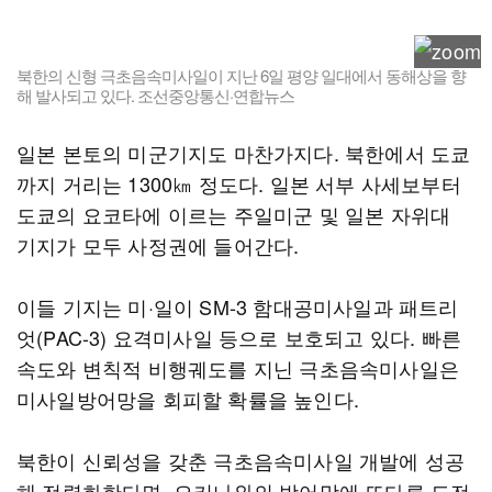
북한의 신형 극초음속미사일이 지난 6일 평양 일대에서 동해상을 향
해 발사되고 있다. 조선중앙통신·연합뉴스
일본 본토의 미군기지도 마찬가지다. 북한에서 도쿄
까지 거리는 1300㎞ 정도다. 일본 서부 사세보부터
도쿄의 요코타에 이르는 주일미군 및 일본 자위대
기지가 모두 사정권에 들어간다.
이들 기지는 미·일이 SM-3 함대공미사일과 패트리
엇(PAC-3) 요격미사일 등으로 보호되고 있다. 빠른
속도와 변칙적 비행궤도를 지닌 극초음속미사일은
미사일방어망을 회피할 확률을 높인다.
북한이 신뢰성을 갖춘 극초음속미사일 개발에 성공
해 전력화한다면, 오키나와의 방어망에 또다른 도전