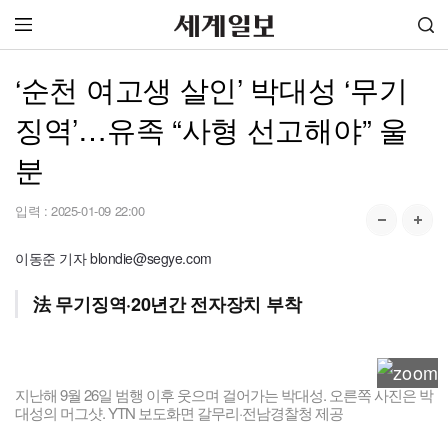
‘순천 여고생 살인’ 박대성 ‘무기
징역’…유족 “사형 선고해야” 울
분
입력 :
2025-01-09 22:00
이동준 기자 blondie@segye.com
法 무기징역·20년간 전자장치 부착
지난해 9월 26일 범행 이후 웃으며 걸어가는 박대성. 오른쪽 사진은 박
대성의 머그샷. YTN 보도화면 갈무리·전남경찰청 제공