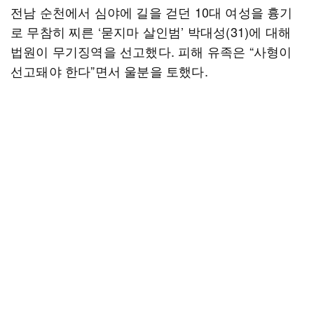
전남 순천에서 심야에 길을 걷던 10대 여성을 흉기
로 무참히 찌른 ‘묻지마 살인범’ 박대성(31)에 대해
법원이 무기징역을 선고했다. 피해 유족은 “사형이
선고돼야 한다”면서 울분을 토했다.