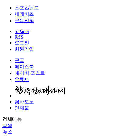
스포츠월드
세계비즈
구독신청
mPaper
RSS
로그인
회원가입
구글
페이스북
네이버 포스트
유튜브
탐사보도
연재물
전체메뉴
검색
뉴스