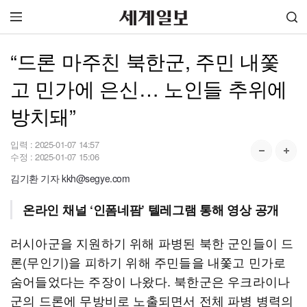
“드론 마주친 북한군, 주민 내쫓
고 민가에 은신… 노인들 추위에
방치돼”
입력 :
2025-01-07 14:57
수정 :
2025-01-07 15:06
김기환 기자 kkh@segye.com
온라인 채널 ‘인폼네팜’ 텔레그램 통해 영상 공개
러시아군을 지원하기 위해 파병된 북한 군인들이 드
론(무인기)을 피하기 위해 주민들을 내쫓고 민가로
숨어들었다는 주장이 나왔다. 북한군은 우크라이나
군의 드론에 무방비로 노출되면서 전체 파병 병력의