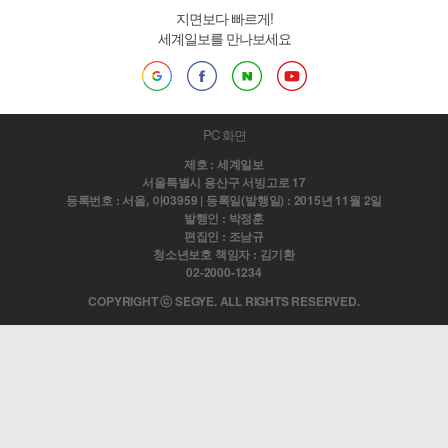
지면보다 빠르게!
세계일보를 만나보세요
PC 화면
제호 : 세계일보
서울특별시 용산구 서빙고로 17
등록번호 : 서울, 아03959 | 등록일(발행일) : 2015년 11월 2일
발행인 : 박정훈
편집인 : 조남규
청소년보호 책임자 : 김기환
02-2000-1234
COPYRIGHT ⓒ SEGYE. ALL RIGHTS RESERVED.