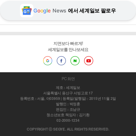
G
o
o
g
l
e
News
에서 세계일보 팔로우
지면보다 빠르게!
세계일보를 만나보세요
PC 화면
제호 : 세계일보
서울특별시 용산구 서빙고로 17
등록번호 : 서울, 아03959 | 등록일(발행일) : 2015년 11월 2일
발행인 : 박정훈
편집인 : 조남규
청소년보호 책임자 : 김기환
02-2000-1234
COPYRIGHT ⓒ SEGYE. ALL RIGHTS RESERVED.