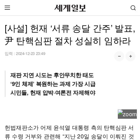
[사설] 헌재 ‘서류 송달 간주’ 발표,
尹 탄핵심판 절차 성실히 임하라
입력 :
2024-12-23 23:49
재판 지연 시도는 후안무치한 태도
‘9인 체제’ 복원하는 과제 가장 시급
시민들, 헌재 압박·여론전 자제해야
헌법재판소가 어제 윤석열 대통령 측의 탄핵심판 서
류 수령 거부와 관련해 “지난 20일 송달이 이뤄진 것