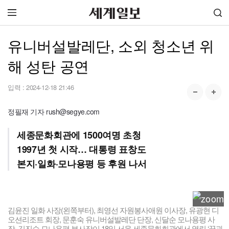
유니버설발레단, 소외 청소년 위
해 성탄 공연
입력 :
2024-12-18 21:46
정필재 기자 rush@segye.com
세종문화회관에 1500여명 초청
1997년 첫 시작… 대통령 표창도
본지·일화·모나용평 등 후원 나서
김윤진 일화 사장(왼쪽부터), 최영선 자원봉사애원 이사장, 유광현 디
오션리조트 회장, 문훈숙 유니버설발레단 단장, 신달순 모나용평 사
장, 김진수 모나용평 부사장이 18일 서울 세종문화회관에서 열린 ‘꿈과