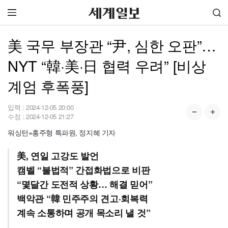
美 국무 부장관 “尹, 심한 오판”…
NYT “韓·美·日 협력 우려” [비상
계엄 후폭풍]
입력 :
2024-12-05 20:00
수정 :
2024-12-05 21:27
워싱턴=홍주형 특파원, 정지혜 기자
美, 연일 고강도 발언
캠벨 “불법적” 간접화법으로 비판
“몇달간 도전적 상황… 해결 믿어”
백악관 “韓 민주주의 견고·회복력
계속 소통하며 공개 목소리 낼 것”