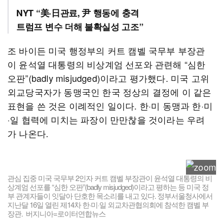
NYT “美·日관료, 尹 행동에 충격
트럼프 변수 더해 불확실성 고조”
조 바이든 미국 행정부의 커트 캠벨 국무부 부장관
이 윤석열 대통령의 비상계엄 선포와 관련해 “심한
오판”(badly misjudged)이라고 평가했다. 미국 고위
외교당국자가 동맹국인 한국 정상의 결정에 이 같은
표현을 쓴 것은 이례적인 일이다. 한·미 동맹과 한·미
·일 협력에 미치는 파장이 만만찮을 것이라는 우려
가 나온다.
관심 집중 미국 국무부 2인자 커트 캠벨 부장관이 윤석열 대통령의 비
상계엄 선포를 “심한 오판”(badly misjudged)이라고 평하는 등 미국 정
부 관계자들이 잇달아 단호한 목소리를 내고 있다. 정부서울청사에서
지난달 16일 열린 제14차 한·미·일 외교차관협의회에 참석한 캠벨 부
장관. 버지니아=로이터연합뉴스