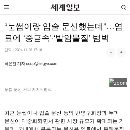
“눈썹이랑 입술 문신했는데”…염
료에 ‘중금속’·‘발암물질’ 범벅
입력 :
2024-11-28 17:18
국윤진 기자 soup@segye.com
눈썹 문신. 게티이미지뱅크
최근 눈썹이나 입술 문신 등의 반영구화장과 두피
문신이 대중화되면서 관련 시장 규모가 확대되는 가
운데, 국내에서 유통되는 문신용 염료에서 유해물질