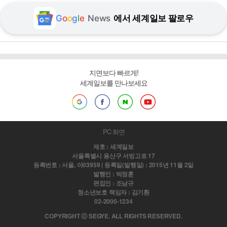
G
o
o
g
l
e
News
에서 세계일보 팔로우
지면보다 빠르게!
세계일보를 만나보세요
PC 화면
제호 : 세계일보
서울특별시 용산구 서빙고로 17
등록번호 : 서울, 아03959 | 등록일(발행일) : 2015년 11월 2일
발행인 : 박정훈
편집인 : 조남규
청소년보호 책임자 : 김기환
02-2000-1234
COPYRIGHT ⓒ SEGYE. ALL RIGHTS RESERVED.