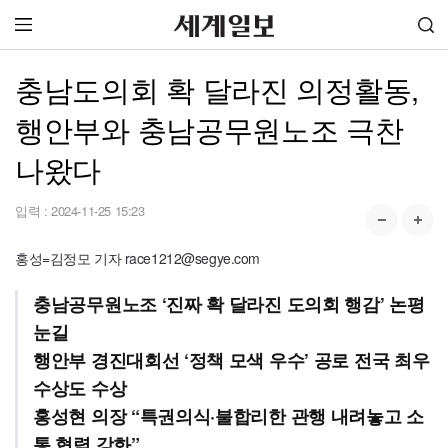
충남도의회 확 달라진 의정활동,
행안부와 충남공무원노조 극찬
나왔다
입력 :
2024-11-25 15:23
홍성=김정모 기자 race1212@segye.com
충남공무원노조 ‘진짜 확 달라진 도의회 행감’ 논평
눈길
행안부 경진대회선 ‘정책 모색 우수’ 공로 전국 최우
수상도 수상
홍성현 의장 “특권의식·불합리한 관행 내려놓고 소
통 협력 강화”