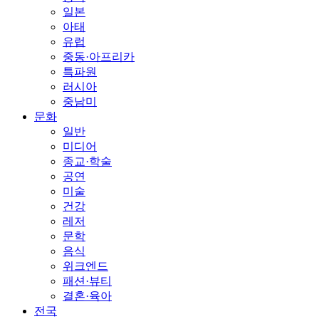
일본
아태
유럽
중동·아프리카
특파원
러시아
중남미
문화
일반
미디어
종교·학술
공연
미술
건강
레저
문학
음식
위크엔드
패션·뷰티
결혼·육아
전국