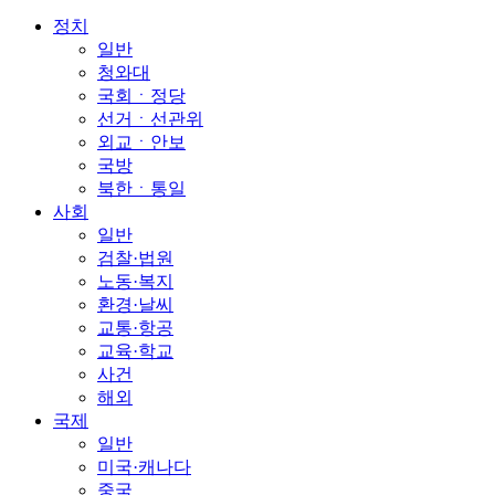
정치
일반
청와대
국회ㆍ정당
선거ㆍ선관위
외교ㆍ안보
국방
북한ㆍ통일
사회
일반
검찰·법원
노동·복지
환경·날씨
교통·항공
교육·학교
사건
해외
국제
일반
미국·캐나다
중국