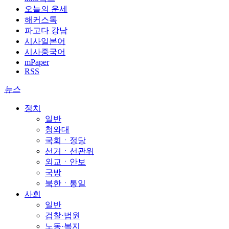
오늘의 운세
해커스톡
파고다 강남
시사일본어
시사중국어
mPaper
RSS
뉴스
정치
일반
청와대
국회ㆍ정당
선거ㆍ선관위
외교ㆍ안보
국방
북한ㆍ통일
사회
일반
검찰·법원
노동·복지