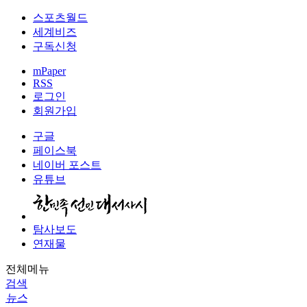
스포츠월드
세계비즈
구독신청
mPaper
RSS
로그인
회원가입
구글
페이스북
네이버 포스트
유튜브
탐사보도
연재물
전체메뉴
검색
뉴스