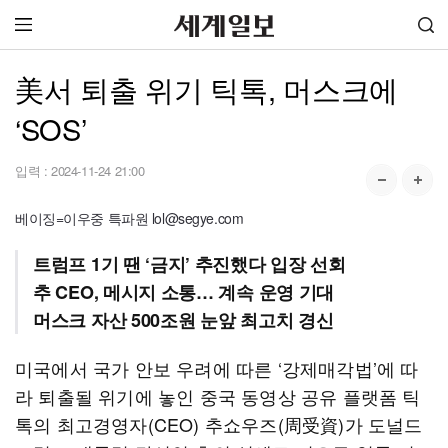
美서 퇴출 위기 틱톡, 머스크에
‘SOS’
입력 :
2024-11-24 21:00
베이징=이우중 특파원 lol@segye.com
트럼프 1기 땐 ‘금지’ 추진했다 입장 선회
추 CEO, 메시지 소통… 계속 운영 기대
머스크 자산 500조원 눈앞 최고치 경신
미국에서 국가 안보 우려에 따른 ‘강제매각법’에 따
라 퇴출될 위기에 놓인 중국 동영상 공유 플랫폼 틱
톡의 최고경영자(CEO) 추쇼우즈(周受資)가 도널드