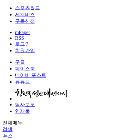
스포츠월드
세계비즈
구독신청
mPaper
RSS
로그인
회원가입
구글
페이스북
네이버 포스트
유튜브
탐사보도
연재물
전체메뉴
검색
뉴스