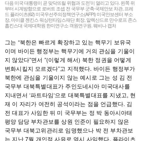
다음 미국 대통령이 곧 맞닥뜨릴 위협과 도전’이 열리고 있다. 왼쪽 위
부터 시계방향으로 로버트 조셉 전 국무부 군축∙국제안보 차관, 프레
드 플라이츠(62) 미국우선주의정책연구소(AFPI) 미국안보센터 부소
장, 마이클 젠킨스 워싱턴타임스재단 회장, 알렉산드르 만수로프 존스
홉킨스대 국제대학원 한미연구소 객원연구원. 웨비나 캡처
그는 “북한은 빠르게 확장하고 있는 핵무기 보유국
이며 바이든 행정부는 핵무기에 거의 관심을 기울이
지 않았다”면서 ”(이렇게 해서) 북한 정권을 어떻게
변화시킬지 모르겠다”고 지적했다. 바이든 행정부가
북한에 관심을 기울이지 않는 예시로 그는 성 김 전
국무부 대북특별대표가 주인도네시아 미국대사를
지내면서 ‘파트타임‘으로 대북특별대표를 지냈고, 현
재 이 자리가 여전히 공석이라는 점을 언급했다. 김
전 대표가 사임한 뒤 미 국무부는 정 박 동아시아태
평양 담당 부차관보를 상원 인준이 필요하지 않은
국무부 대북고위관리로 임명했으나 박 전 부차관보
는 지난 7월 개인적 사유로 역시 사임했다. 플라이츠