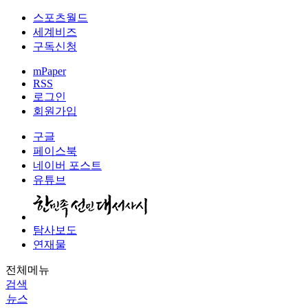
스포츠월드
세계비즈
구독신청
mPaper
RSS
로그인
회원가입
구글
페이스북
네이버 포스트
유튜브
탐사보도
연재물
전체메뉴
검색
뉴스