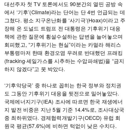
대선주자 첫 TV 토론에서도 90분간의 열띤 공방 속
에서 ‘기후’(Climate)라는 단어는 단 4번 언급되는 데
그쳤다. 평소 지구온난화를 ‘사기극’(Hoax)이라고 주
장해 온 도널드 트럼프 전 대통령은 기후위기 대응
책에 관한 질문에 횡설수설하는 답변을 늘어놓으며
회피했고, “기후위기는 현실”이라는 카멀라 해리스
부통령마저 한때 환경오염 우려로 반대했던 프래킹
(fracking·셰일가스를 시추하는 수압파쇄법)을 “금지
하지 않겠다”고 못 박았다.
‘기후악당국’ 중 하나로 꼽히는 한국 정부와 정치권
도 그동안 기후위기 대응을 뒷전으로 밀어놓았다.
국제에너지기구(IEA) 조사에 따르면 한국 재생에너
지 발전 비중은 지난 5월 기준 14.4%로, 조사대상국
중 최하위였다. 경제협력개발기구(OECD) 유럽 회
원국 평균(57.6%)에 비하면 턱없이 낮은 수치다.