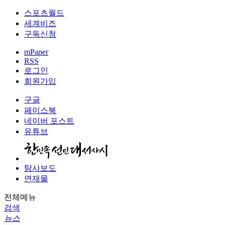
스포츠월드
세계비즈
구독신청
mPaper
RSS
로그인
회원가입
구글
페이스북
네이버 포스트
유튜브
탐사보도
연재물
전체메뉴
검색
뉴스