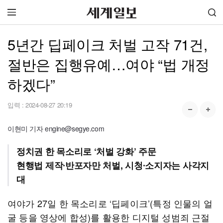
5년간 딥페이크 처벌 고작 71건,
절반은 집행유예…여야 “법 개정
하겠다”
입력 :
2024-08-27 20:19
이현미 기자 engine@segye.com
정치권 한 목소리로 ‘처벌 강화’ 주문
현행법 제작∙반포자만 처벌, 시청∙소지자는 사각지
대
여야가 27일 한 목소리로 ‘딥페이크’(특정 인물의 얼
굴 등을 영상에 합성)를 활용한 디지털 성범죄 근절