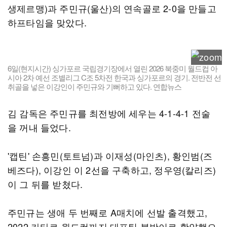
생제르맹)과 주민규(울산)의 연속골로 2-0을 만들고
하프타임을 맞았다.
6일(현지시간) 싱가포르 국립경기장에서 열린 2026 북중미 월드컵 아
시아 2차 예선 조별리그 C조 5차전 한국과 싱가포르의 경기. 전반전 선
취골을 넣은 이강인이 주민규와 기뻐하고 있다. 연합뉴스
김 감독은 주민규를 최전방에 세우는 4-1-4-1 전술
을 꺼내 들었다.
'캡틴' 손흥민(토트넘)과 이재성(마인츠), 황인범(즈
베즈다), 이강인 이 2선을 구축하고, 정우영(칼리즈)
이 그 뒤를 받쳤다.
주민규는 생애 두 번째로 A매치에 선발 출격했고,
2022 카타르 월드컵까지 대표팀 붙박이로 활약했으