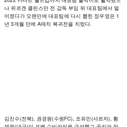
나 위르겐 클린스만 전 감독 부임 뒤 대표팀에서 멀
어졌다가 오랜만에 대표팀에 다시 뽑힌 정우영은 1
년 3개월 만에 A매치 복귀전을 치렀다.
김진수(전북), 권경원(수원FC), 조유민(샤르자), 황
재원(대구)이 포백 수비라인을 구성했고 골키퍼 장