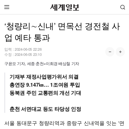
‘청량리∼신내’ 면목선 경전철 사
업 예타 통과
입력 :
2024-06-05 22:26
수정 :
2024-06-05 23:10
구윤모 기자, 세종·춘천=이희경·배상철 기자
기재부 재정사업평가위서 의결
총연장 9.147㎞… 1조여원 투입
동북권 주민 교통편의 개선 기대
춘천 서면대교 등도 타당성 인정
서울 동대문구 청량리역과 중랑구 신내역을 잇는 ‘면