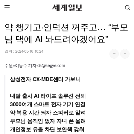
약 챙기고·인덕션 꺼주고… “부모
님 댁에 AI 놔드려야겠어요”
입력 :
2024-05-16 10:24
수원=이동수 기자 ds@segye.com
삼성전자 CX·MDE센터 가보니
내달 출시 AI 라이프 솔루션 선봬
3000여개 스마트 전자 기기 연결
약 복용 시간 되자 스피커로 알려
부모님 움직임 없자 자녀 폰 울려
개인정보 유출 차단 보안책 갖춰