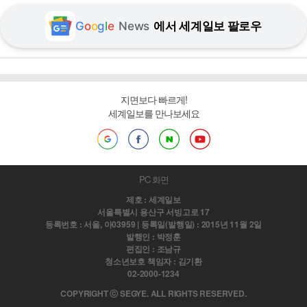
G
o
o
g
l
e
News
에서 세계일보 팔로우
지면보다 빠르게!
세계일보를 만나보세요
PC 화면
제호 : 세계일보
서울특별시 용산구 서빙고로 17
등록번호 : 서울, 아03959 | 등록일(발행일) : 2015년 11월 2일
발행인 : 박정훈
편집인 : 조남규
청소년보호 책임자 : 김기환
02-2000-1234
COPYRIGHT ⓒ SEGYE. ALL RIGHTS RESERVED.