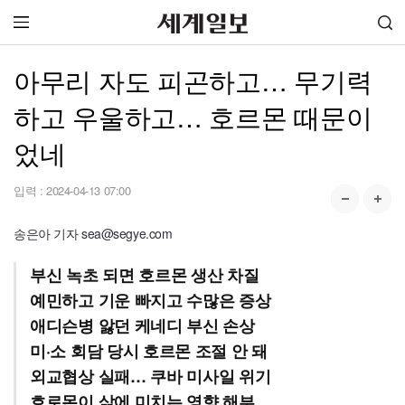
아무리 자도 피곤하고… 무기력
하고 우울하고… 호르몬 때문이
었네
입력 :
2024-04-13 07:00
송은아 기자 sea@segye.com
부신 녹초 되면 호르몬 생산 차질
예민하고 기운 빠지고 수많은 증상
애디슨병 앓던 케네디 부신 손상
미·소 회담 당시 호르몬 조절 안 돼
외교협상 실패… 쿠바 미사일 위기
호로몬이 삶에 미치는 영향 해부