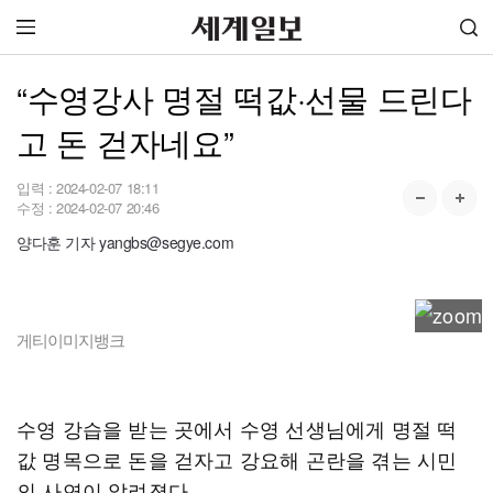
“수영강사 명절 떡값·선물 드린다
고 돈 걷자네요”
입력 :
2024-02-07 18:11
수정 :
2024-02-07 20:46
양다훈 기자 yangbs@segye.com
게티이미지뱅크
수영 강습을 받는 곳에서 수영 선생님에게 명절 떡
값 명목으로 돈을 걷자고 강요해 곤란을 겪는 시민
의 사연이 알려졌다.