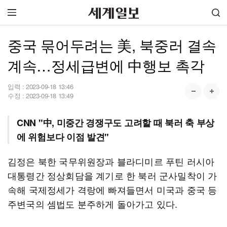
중국 묶어두려는 美, 북중러 결속
계속…정세급변에 中행보 촉각
입력 :
2023-09-18 13:46
수정 :
2023-09-18 13:49
CNN "中, 미중간 경쟁구도 고려할 때 북러 축 부상
에 위험보다 이점 발견"
김정은 북한 국무위원장과 블라디미르 푸틴 러시아
대통령간 정상회담을 계기로 한 북러 군사밀착이 가
속해 국제정세가 격랑에 빠져들면서 미국과 중국 등
주변국의 셈법도 분주하게 돌아가고 있다.