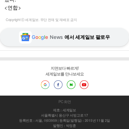
<연합>
Copyright ⓒ 세계일보. 무단 전재 및 재배포 금지
G
o
o
g
l
e
News
에서 세계일보 팔로우
지면보다 빠르게!
세계일보를 만나보세요
PC 화면
제호 : 세계일보
서울특별시 용산구 서빙고로 17
등록번호 : 서울, 아03959 | 등록일(발행일) : 2015년 11월 2일
발행인 : 박정훈