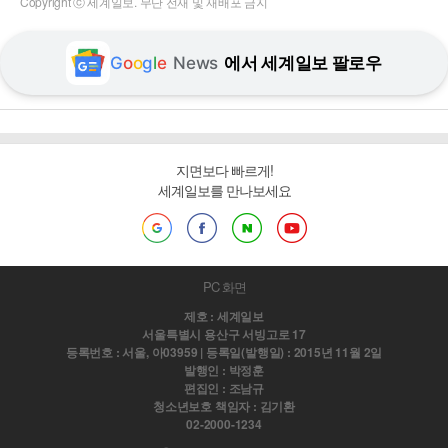
Copyright ⓒ 세계일보. 무단 전재 및 재배포 금지
G
o
o
g
l
e
News
에서 세계일보 팔로우
지면보다 빠르게!
세계일보를 만나보세요
PC 화면
제호 : 세계일보
서울특별시 용산구 서빙고로 17
등록번호 : 서울, 아03959 | 등록일(발행일) : 2015년 11월 2일
발행인 : 박정훈
편집인 : 조남규
청소년보호 책임자 : 김기환
02-2000-1234