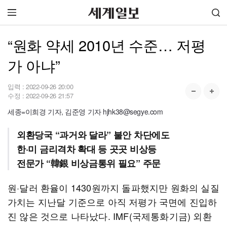
“원화 약세 2010년 수준… 저평
가 아냐”
입력 :
2022-09-26 20:00
수정 :
2022-09-26 21:57
세종=이희경 기자, 김준영 기자 hjhk38@segye.com
외환당국 “과거와 달라” 불안 차단에도
한·미 금리격차 확대 등 곳곳 비상등
전문가 “韓銀 비상금통위 필요” 주문
원·달러 환율이 1430원까지 돌파했지만 원화의 실질
가치는 지난달 기준으로 아직 저평가 국면에 진입하
진 않은 것으로 나타났다. IMF(국제통화기금) 외환