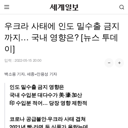
우크라 사태에 인도 밀수출 금지
까지… 국내 영향은? [뉴스 투데
이]
입력 :
2022-05-15 20:00
백소용 기자, 세종=안용성 기자
인도 밀수출 금지 영향은
국내 수입분 대다수가 美·濠·加산
印 수입분 적어… 당장 영향 제한적
코로나 공급불안·우크라 사태 겹쳐
2021년 빵·라면 등 식품가 올랐는데