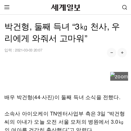
박건형, 둘째 득녀 “3㎏ 천사, 우
리에게 와줘서 고마워”
입력 :
2021-03-03 20:07
배우 박건형(44·사진)이 둘째 득녀 소식을 전했다.
소속사 아이오케이 TN엔터사업부 측은 3일 “박건형
씨의 아내가 오늘 오전 서울 모처의 병원에서 3.0㎏
의 여아를 건강히 출산했다”고 알렸다.