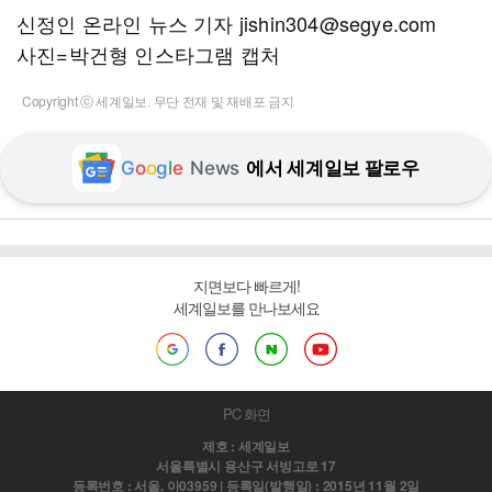
신정인 온라인 뉴스 기자 jishin304@segye.com
사진=박건형 인스타그램 캡처
Copyright ⓒ 세계일보. 무단 전재 및 재배포 금지
G
o
o
g
l
e
News
에서 세계일보 팔로우
지면보다 빠르게!
세계일보를 만나보세요
PC 화면
제호 : 세계일보
서울특별시 용산구 서빙고로 17
등록번호 : 서울, 아03959 | 등록일(발행일) : 2015년 11월 2일