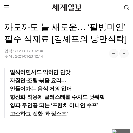
까도까도 늘 새로운… ‘팔방미인’
필수 식재료 [김셰프의 낭만식탁]
입력 :
2021-01-23 12:00
수정 :
2021-01-23 12:14
알싸하면서도 익히면 단맛
자장면·조림·볶음 요리…
안들어가는 음식 거의 없어
항산화 작용에 콜레스테롤 수치도 낮춰줘
양파 주인공 되는 ‘프렌치 어니언 수프’
고소하고 진한 ‘해장스프’