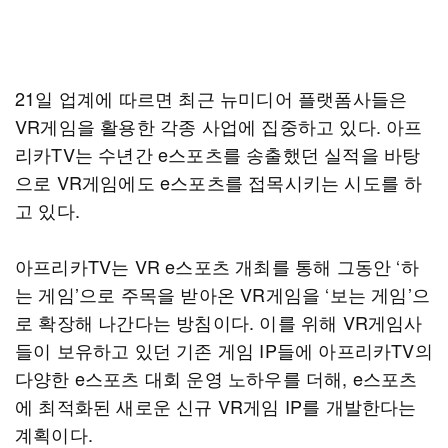
21일 업계에 따르면 최근 뉴미디어 플랫폼사들은
VR게임을 활용한 각종 사업에 집중하고 있다. 아프
리카TV는 수년간 e스포츠를 송출했던 실적을 바탕
으로 VR게임에도 e스포츠를 접목시키는 시도를 하
고 있다.
아프리카TV는 VR e스포츠 개최를 통해 그동안 ‘하
는 게임’으로 주목을 받아온 VR게임을 ‘보는 게임’으
로 확장해 나간다는 방침이다. 이를 위해 VR게임사
들이 보유하고 있던 기존 게임 IP들에 아프리카TV의
다양한 e스포츠 대회 운영 노하우를 더해, e스포츠
에 최적화된 새로운 신규 VR게임 IP를 개발한다는
계획이다.