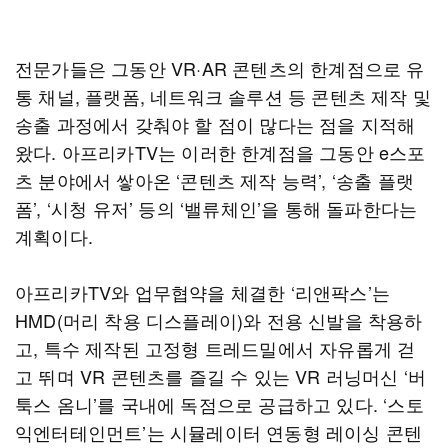
전문가들은 그동안 VR·AR 콘텐츠의 한계점으로 유
통 채널, 플랫폼, 네트워크 솔루션 등 콘텐츠 제작 및
송출 과정에서 갖춰야 할 점이 많다는 점을 지적해
왔다. 아프리카TV는 이러한 한계점을 그동안 e스포
츠 분야에서 쌓아온 ‘콘텐츠 제작 능력’, ‘송출 플랫
폼’, ‘시청 유저’ 등의 ‘밸류체인’을 통해 돌파한다는
계획이다.
아프리카TV와 업무협약을 체결한 ‘리앤팍스’는
HMD(머리 착용 디스플레이)와 전용 신발을 착용하
고, 특수 제작된 고정형 트레드밀에서 자유롭게 걷
고 뛰며 VR 콘텐츠를 즐길 수 있는 VR 러닝머신 ‘버
툭스 옴니’를 국내에 독점으로 공급하고 있다. ‘스토
익엔터테인먼트’는 시뮬레이터 연동형 레이싱 콘텐