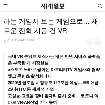
하는 게임서 보는 게임으로… 새
로운 진화 시동 건 VR
입력 :
2020-07-21 18:46
국내 VR 콘텐츠 제작사는 많은 반면 서비스 플랫폼
은 부족한 게 시장현실
e스포츠 노하우 쌓아온 아프리카TV 게임사와 협약
맺고 콘텐츠 활성화나서
2020년 글로벌 시장규모 117조원 예상… MS·애플·
소니·HTC 등 세계적 기업
고성능·고효율 장비 앞다퉈 출시 준비… 코로나 여
파로 VR·AR산업 기대 높여