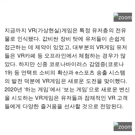
지금까지 VR(가상현실)게임은 특정 유저층의 전유
물로 인식됐다. 값비싼 장비 탓에 유저들이 손쉽게
접근하는 데 제약이 있었고, 대부분의 VR게임 유저
들은 VR카페 등 오프라인에서 체험하는 경우가 많
았다. 하지만 신종 코로나바이러스 감염증(코로나
19) 등 언택트 소비의 확산과 e스포츠 송출 시스템
의 발전 덕분에 VR게임은 새로운 도전을 맞이했다.
2020년 ‘하는 게임’에서 ‘보는 게임’으로 새로운 변신
을 시도하는 VR게임은 유저들과 잠재적인 VR 고객
들에게 다양한 즐거움을 선사할 것으로 전망된다.