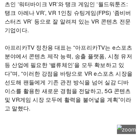
츠인 ‘워터바이크 VR’와 탱크 게임인 ‘월드워툰즈:
탱크 아레나 VR’, VR 1인칭 슈팅게임(FPS) ‘좀비버
스터즈 VR’ 등으로 잘 알려져 있는 VR 콘텐츠 전문
기업이다.
아프리카TV 정찬용 대표는 “아프리카TV는 e스포츠
분야에서 콘텐츠 제작 능력, 송출 플랫폼, 시청 유저
등 산업에 필요한 ‘밸류체인’을 모두 확보하고 있
다”며, “이러한 강점을 바탕으로 VR e스포츠 시장을
선도해 팬들에게 기존 관전 방식을 넘어 실감 디바
이스를 활용한 새로운 경험을 전달하고, 5G 콘텐츠
및 VR게임 시장 모두에 활력을 불어넣을 계획”이라
고 말했다.