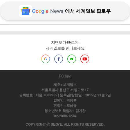
G
o
o
g
l
e
News
에서 세계일보 팔로우
지면보다 빠르게!
세계일보를 만나보세요
PC 화면
제호 : 세계일보
서울특별시 용산구 서빙고로 17
등록번호 : 서울, 아03959 | 등록일(발행일) : 2015년 11월 2일
발행인 : 박정훈
편집인 : 조남규
청소년보호 책임자 : 김기환
02-2000-1234
COPYRIGHT ⓒ SEGYE. ALL RIGHTS RESERVED.