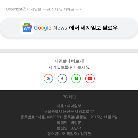
Copyright ⓒ 세계일보. 무단 전재 및 재배포 금지
G
o
o
g
l
e
News
에서 세계일보 팔로우
지면보다 빠르게!
세계일보를 만나보세요
PC 화면
제호 : 세계일보
서울특별시 용산구 서빙고로 17
등록번호 : 서울, 아03959 | 등록일(발행일) : 2015년 11월 2일
발행인 : 박정훈
편집인 : 조남규
청소년보호 책임자 : 김기환