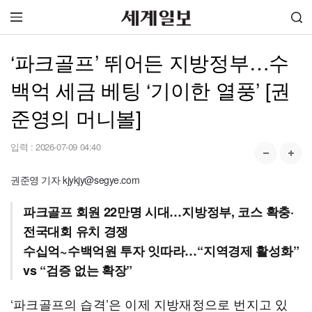
‘파크골프’ 뛰어든 지방정부…수
백억 세금 베팅 ‘기이한 열풍’ [권
준영의 머니볼]
입력 :
2026-07-09 04:40
권준영 기자 kjykjy@segye.com
파크골프 회원 22만명 시대…지방정부, 코스 확충·
전국대회 유치 경쟁
수십억~수백억원 투자 잇따라…“지역경제 활성화”
vs “검증 없는 확장”
‘파크골프의 습격’은 이제 지방재정으로 번지고 있