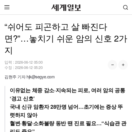
“쉬어도 피곤하고 살 빠진다
면?”…놓치기 쉬운 암의 신호 2가
지
입력 :
2026-06-12 05:00
수정 :
2026-06-12 05:20
김현주 기자 hjk@segye.com
이유없는 체중 감소·지속되는 피로, 여러 암의 공통
‘경고 신호’
국내 신규 암환자 28만명 넘어…초기에는 증상 뚜
렷하지 않아
혈변·황달·소화불량 동반 땐 진료 필요…“식습관 관
리도 중요”