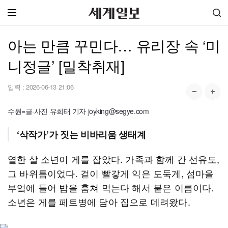
아는 만큼 꾸민다… 유리장 속 ‘미
니정글’ [밀착취재]
입력 :
2026-06-13 21:06
수원=글·사진 유희태 기자 joyking@segye.com
‘삭작가’가 짓는 비바리움 생태계
열한 살 소년이 게를 잡았다. 가족과 함께 간 선유도,
그 바위틈이었다. 겉이 빨갛게 익은 도둑게, 섬마을
부엌에 들어 밥을 훔쳐 먹는다 해서 붙은 이름이다.
소년은 게를 페트병에 담아 집으로 데려왔다.