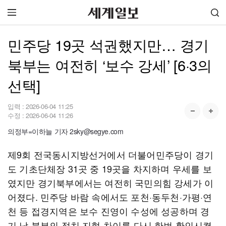
민주당 19곳 석권했지만… 경기
북부는 여전히 ‘보수 강세’ [6·3의
선택]
입력 :
2026-06-04 11:25
수정 :
2026-06-04 11:26
의정부=이하늘 기자 2sky@segye.com
제9회 전국동시지방선거에서 더불어민주당이 경기
도 기초단체장 31곳 중 19곳을 차지하며 우세를 보
였지만 경기북부에서는 여전히 국민의힘 강세가 이
어졌다. 민주당 바람 속에서도 포천·동두천·가평·연
천 등 접경지역은 보수 진영이 수성에 성공하며 경
기 남·북부의 정치 지형 차이를 다시 한번 확인시켰