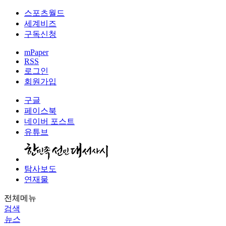
스포츠월드
세계비즈
구독신청
mPaper
RSS
로그인
회원가입
구글
페이스북
네이버 포스트
유튜브
탐사보도
연재물
전체메뉴
검색
뉴스