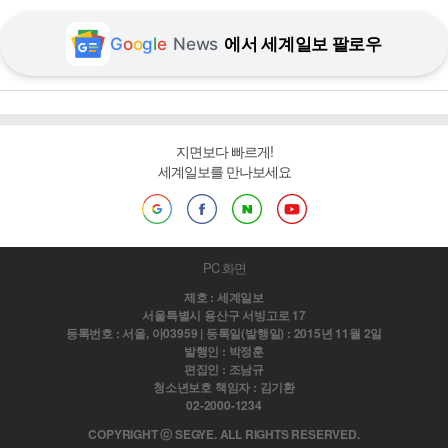
G
o
o
g
l
e
News
에서 세계일보 팔로우
지면보다 빠르게!
세계일보를 만나보세요
PC 화면
제호 : 세계일보
서울특별시 용산구 서빙고로 17
등록번호 : 서울, 아03959 | 등록일(발행일) : 2015년 11월 2일
발행인 : 박정훈
편집인 : 조남규
청소년보호 책임자 : 김기환
02-2000-1234
COPYRIGHT ⓒ SEGYE. ALL RIGHTS RESERVED.