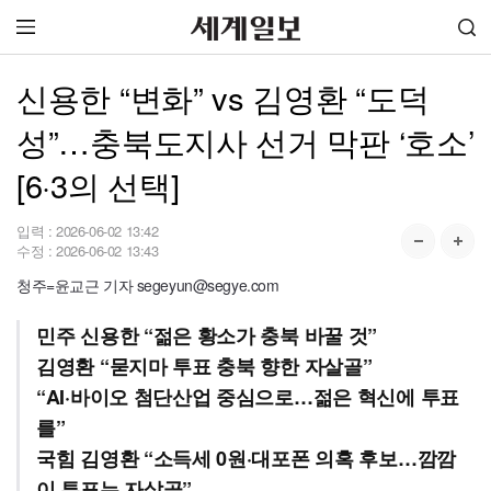
신용한 “변화” vs 김영환 “도덕
성”…충북도지사 선거 막판 ‘호소’
[6·3의 선택]
입력 :
2026-06-02 13:42
수정 :
2026-06-02 13:43
청주=윤교근 기자 segeyun@segye.com
민주 신용한 “젊은 황소가 충북 바꿀 것”
김영환 “묻지마 투표 충북 향한 자살골”
“AI·바이오 첨단산업 중심으로…젊은 혁신에 투표
를”
국힘 김영환 “소득세 0원·대포폰 의혹 후보…깜깜
이 투표는 자살골”