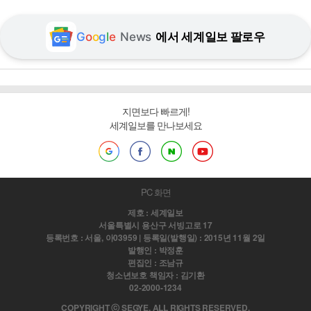
G
o
o
g
l
e
News
에서 세계일보 팔로우
지면보다 빠르게!
세계일보를 만나보세요
PC 화면
제호 : 세계일보
서울특별시 용산구 서빙고로 17
등록번호 : 서울, 아03959 | 등록일(발행일) : 2015년 11월 2일
발행인 : 박정훈
편집인 : 조남규
청소년보호 책임자 : 김기환
02-2000-1234
COPYRIGHT ⓒ SEGYE. ALL RIGHTS RESERVED.