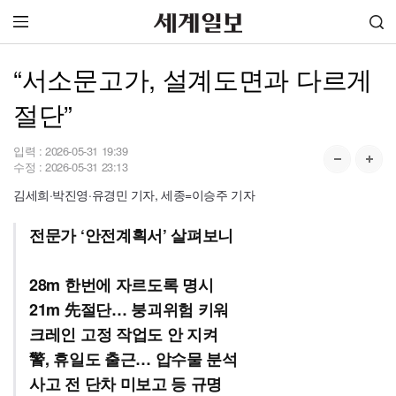
“서소문고가, 설계도면과 다르게
절단”
입력 :
2026-05-31 19:39
수정 :
2026-05-31 23:13
김세희·박진영·유경민 기자, 세종=이승주 기자
전문가 ‘안전계획서’ 살펴보니
28m 한번에 자르도록 명시
21m 先절단… 붕괴위험 키워
크레인 고정 작업도 안 지켜
警, 휴일도 출근… 압수물 분석
사고 전 단차 미보고 등 규명