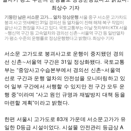
기둥만 남은 서소문 고가… 열차 정상운행
서울 중구 서소문 고가차도
붕괴 사고 엿새째인 31일 경의선 등 열차들이 잔해 해체·복구 작업이
끝난 사고 현장을 지나고 있다. 국토교통부는 이날 첫차부터 KTX 서울
∼행신역 구간 등 고속열차와 경의선 신촌∼서울역 구간 등 일반열차
가 평소 수준의 운행률로 정상운행했다고 밝혔다. 최상수 기자
서소문 고가도로 붕괴사고로 운행이 중지됐던 경의
선 신촌∼서울역 구간은 31일 정상화됐다. 국토교통
부는 “중앙사고수습본부에서 경의선 신촌~서울역
선로 구간과 운행 열차의 안전성을 모니터링하고 있
어 일부 구간에서 서행할 수 있지만 전 구간 모두 운
행 중”이라며 “사고 원인 규명과 재발방지 대책 등을
마련할 계획”이라고 밝혔다.
한편 서울시 고가도로 83개 가운데 서소문고가가 유
일한 D등급 시설이었다. 시설물 안전관리 등급상 A