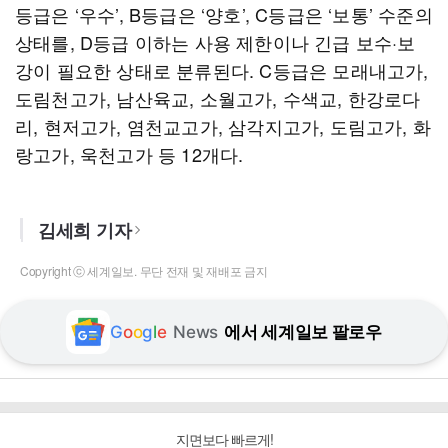
등급은 ‘우수’, B등급은 ‘양호’, C등급은 ‘보통’ 수준의
상태를, D등급 이하는 사용 제한이나 긴급 보수·보
강이 필요한 상태로 분류된다. C등급은 모래내고가,
도림천고가, 남산육교, 소월고가, 수색교, 한강로다
리, 현저고가, 염천교고가, 삼각지고가, 도림고가, 화
랑고가, 욱천고가 등 12개다.
김세희 기자
Copyright ⓒ 세계일보. 무단 전재 및 재배포 금지
G
o
o
g
l
e
News
에서 세계일보 팔로우
지면보다 빠르게!