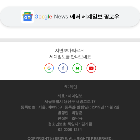
G
o
o
g
l
e
News
에서 세계일보 팔로우
지면보다 빠르게!
세계일보를 만나보세요
PC 화면
제호 : 세계일보
서울특별시 용산구 서빙고로 17
등록번호 : 서울, 아03959 | 등록일(발행일) : 2015년 11월 2일
발행인 : 박정훈
편집인 : 조남규
청소년보호 책임자 : 김기환
02-2000-1234
COPYRIGHT ⓒ SEGYE. ALL RIGHTS RESERVED.