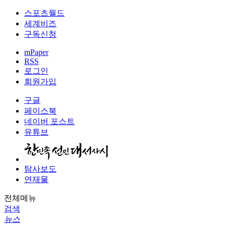
스포츠월드
세계비즈
구독신청
mPaper
RSS
로그인
회원가입
구글
페이스북
네이버 포스트
유튜브
탐사보도
연재물
전체메뉴
검색
뉴스