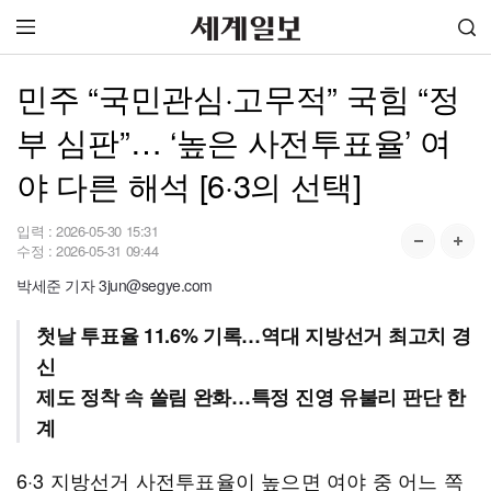
민주 “국민관심·고무적” 국힘 “정
부 심판”… ‘높은 사전투표율’ 여
야 다른 해석 [6·3의 선택]
입력 :
2026-05-30 15:31
수정 :
2026-05-31 09:44
박세준 기자 3jun@segye.com
첫날 투표율 11.6% 기록…역대 지방선거 최고치 경
신
제도 정착 속 쏠림 완화…특정 진영 유불리 판단 한
계
6·3 지방선거 사전투표율이 높으면 여야 중 어느 쪽