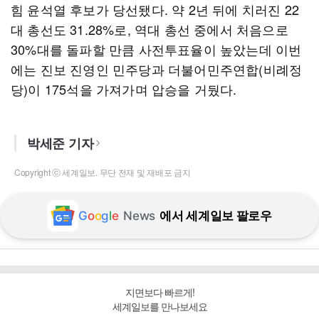
힘 윤석열 후보가 당선됐다. 약 2년 뒤에 치러진 22
대 총선도 31.28%로, 역대 총선 중에서 처음으로
30%대를 돌파할 만큼 사전투표율이 높았는데 이번
에는 진보 진영인 민주당과 더불어민주연합(비례정
당)이 175석을 가져가며 압승을 거뒀다.
박세준 기자
Copyright ⓒ 세계일보. 무단 전재 및 재배포 금지
G
o
o
g
l
e
News
에서 세계일보 팔로우
지면보다 빠르게!
세계일보를 만나보세요