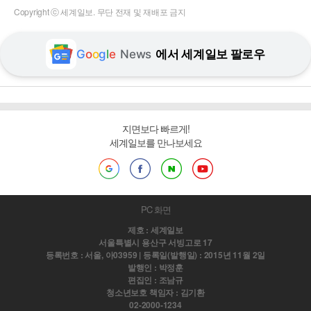
Copyright ⓒ 세계일보. 무단 전재 및 재배포 금지
G
o
o
g
l
e
News
에서 세계일보 팔로우
지면보다 빠르게!
세계일보를 만나보세요
PC 화면
제호 : 세계일보
서울특별시 용산구 서빙고로 17
등록번호 : 서울, 아03959 | 등록일(발행일) : 2015년 11월 2일
발행인 : 박정훈
편집인 : 조남규
청소년보호 책임자 : 김기환
02-2000-1234