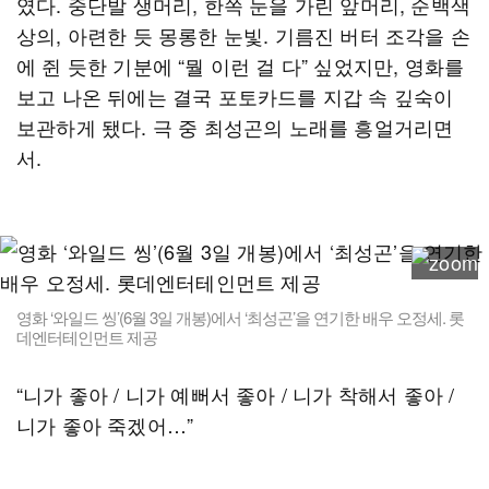
였다. 중단발 생머리, 한쪽 눈을 가린 앞머리, 순백색
상의, 아련한 듯 몽롱한 눈빛. 기름진 버터 조각을 손
에 쥔 듯한 기분에 “뭘 이런 걸 다” 싶었지만, 영화를
보고 나온 뒤에는 결국 포토카드를 지갑 속 깊숙이
보관하게 됐다. 극 중 최성곤의 노래를 흥얼거리면
서.
영화 ‘와일드 씽’(6월 3일 개봉)에서 ‘최성곤’을 연기한 배우 오정세. 롯
데엔터테인먼트 제공
“니가 좋아 / 니가 예뻐서 좋아 / 니가 착해서 좋아 /
니가 좋아 죽겠어…”