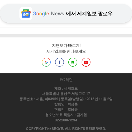
G
o
o
g
l
e
News
에서 세계일보 팔로우
지면보다 빠르게!
세계일보를 만나보세요
PC 화면
제호 : 세계일보
서울특별시 용산구 서빙고로 17
등록번호 : 서울, 아03959 | 등록일(발행일) : 2015년 11월 2일
발행인 : 박정훈
편집인 : 조남규
청소년보호 책임자 : 김기환
02-2000-1234
COPYRIGHT ⓒ SEGYE. ALL RIGHTS RESERVED.