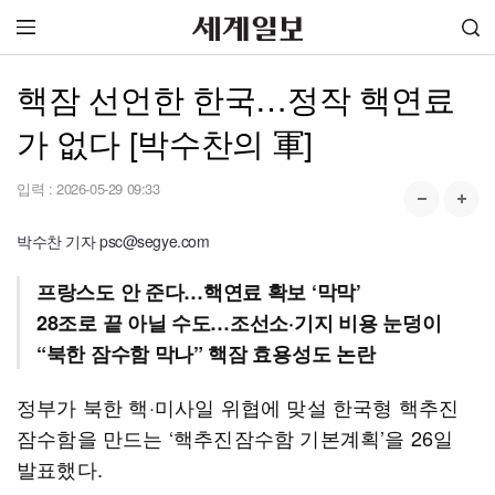
핵잠 선언한 한국…정작 핵연료
가 없다 [박수찬의 軍]
입력 :
2026-05-29 09:33
박수찬 기자 psc@segye.com
프랑스도 안 준다…핵연료 확보 ‘막막’
28조로 끝 아닐 수도…조선소·기지 비용 눈덩이
“북한 잠수함 막나” 핵잠 효용성도 논란
정부가 북한 핵·미사일 위협에 맞설 한국형 핵추진
잠수함을 만드는 ‘핵추진잠수함 기본계획’을 26일
발표했다.