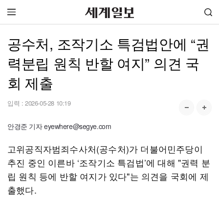
공수처, 조작기소 특검법안에 “권
력분립 원칙 반할 여지” 의견 국
회 제출
입력 :
2026-05-28 10:19
안경준 기자 eyewhere@segye.com
고위공직자범죄수사처(공수처)가 더불어민주당이
추진 중인 이른바 ‘조작기소 특검법’에 대해 "권력 분
립 원칙 등에 반할 여지가 있다"는 의견을 국회에 제
출했다.