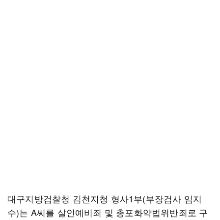
대구지방검찰청 김천지청 형사1부(부장검사 임지
수)는 A씨를 살인예비죄 및 총포화약법위반죄로 구