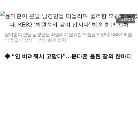
윤다훈이 큰딸 남경민을 떠올리며 울컥한 모습을 보였다. KBS2 ‘박원
숙의 같이 삽시다’ 방송 화면 캡처
◆ “안 버려줘서 고맙다”…윤다훈 울린 딸의 한마디