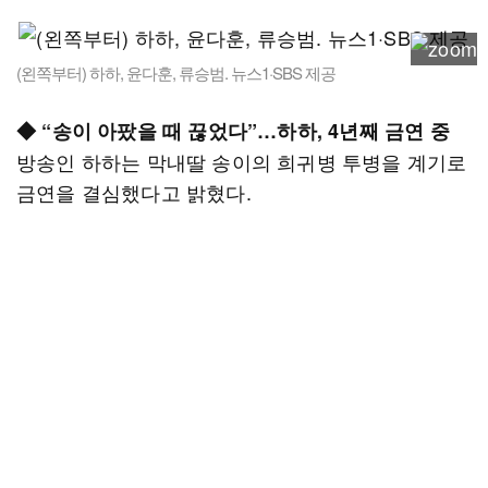
(왼쪽부터) 하하, 윤다훈, 류승범. 뉴스1·SBS 제공
◆ “송이 아팠을 때 끊었다”…하하, 4년째 금연 중
방송인 하하는 막내딸 송이의 희귀병 투병을 계기로
금연을 결심했다고 밝혔다.