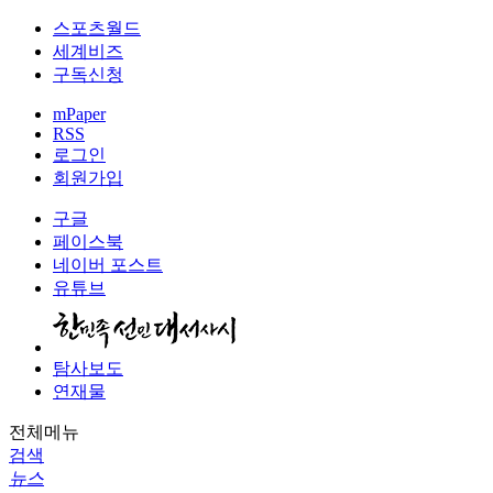
스포츠월드
세계비즈
구독신청
mPaper
RSS
로그인
회원가입
구글
페이스북
네이버 포스트
유튜브
탐사보도
연재물
전체메뉴
검색
뉴스